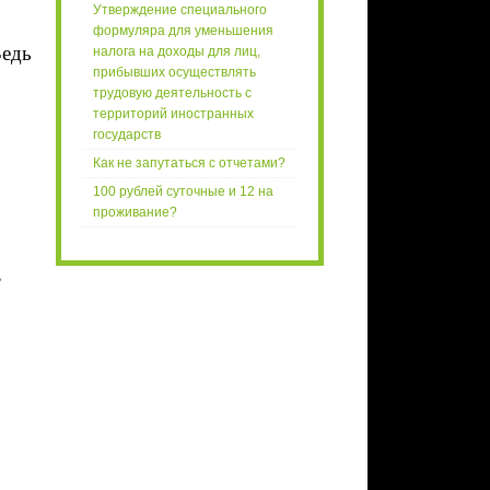
Утверждение специального
формуляра для уменьшения
Ведь
налога на доходы для лиц,
прибывших осуществлять
трудовую деятельность с
территорий иностранных
государств
Как не запутаться с отчетами?
100 рублей суточные и 12 на
проживание?
,