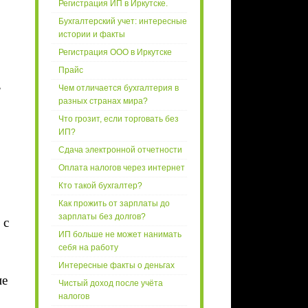
Регистрация ИП в Иркутске.
Бухгалтерский учет: интересные
истории и факты
Регистрация ООО в Иркутске
Прайс
,
Чем отличается бухгалтерия в
разных странах мира?
Что грозит, если торговать без
ИП?
Сдача электронной отчетности
Оплата налогов через интернет
Кто такой бухгалтер?
Как прожить от зарплаты до
зарплаты без долгов?
 с
ИП больше не может нанимать
себя на работу
Интересные факты о деньгах
ие
Чистый доход после учёта
налогов