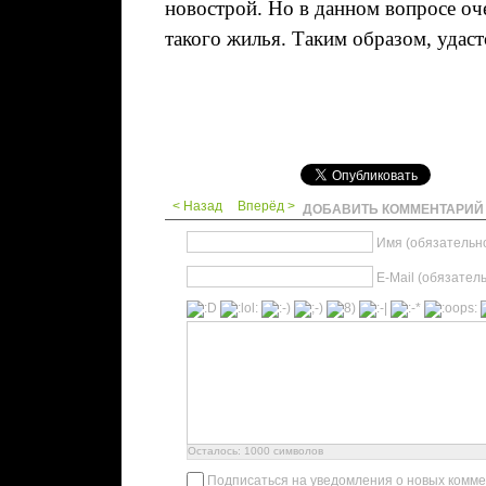
новострой. Но в данном вопросе оч
такого жилья. Таким образом, удас
< Назад
Вперёд >
ДОБАВИТЬ КОММЕНТАРИЙ
Имя (обязательн
E-Mail (обязател
Осталось:
1000
символов
Подписаться на уведомления о новых комм