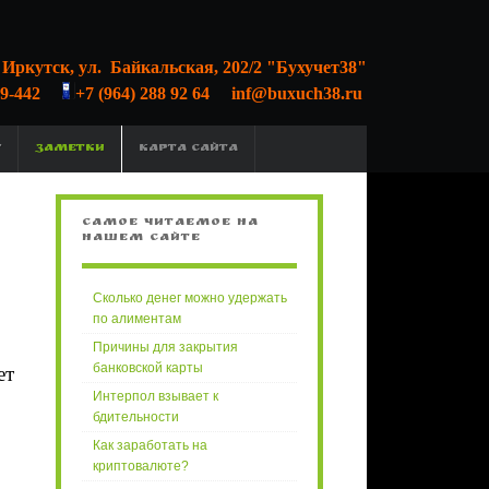
. Иркутск, ул. Байкальская, 202/2 "Бухучет38"
29-442
+7
(964) 288 92 64
inf@buxuch38.ru
Г
ЗАМЕТКИ
КАРТА САЙТА
САМОЕ
ЧИТАЕМОЕ НА
НАШЕМ САЙТЕ
Сколько денег можно удержать
по алиментам
Причины для закрытия
банковской карты
ет
Интерпол взывает к
бдительности
Как заработать на
криптовалюте?