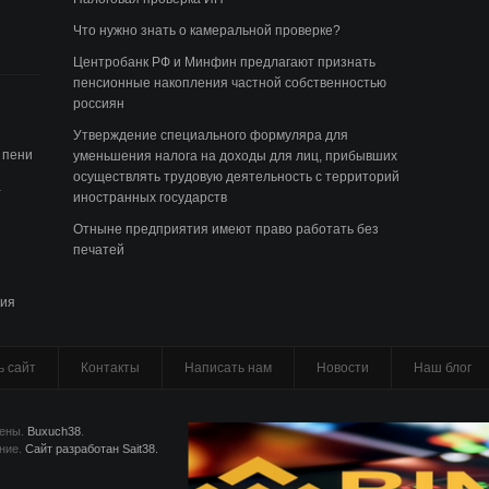
Что нужно знать о камеральной проверке?
Центробанк РФ и Минфин предлагают признать
пенсионные накопления частной собственностью
россиян
Утверждение специального формуляра для
 пени
уменьшения налога на доходы для лиц, прибывших
осуществлять трудовую деятельность с территорий
а
иностранных государств
Отныне предприятия имеют право работать без
печатей
тия
ь сайт
Контакты
Написать нам
Новости
Наш блог
щены.
Buxuch38
.
ение.
Сайт разработан Sait38.