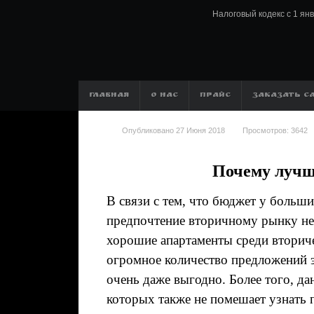
Налоговый кодекс с 1 ян
ГЛАВНАЯ
О НАС
ПРАЙС
ЗАКАЗАТЬ С
Опубликовано
27 Июня 2018
Просмотров:
3642
Почему лучш
В связи с тем, что бюджет у больш
предпочтение вторичному рынку нед
хорошие апартаменты среди вториче
огромное количество предложений э
очень даже выгодно. Более того, д
которых также не помешает узнать 