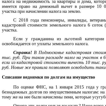
налога на недвижимость за квартиры и дома, кото
имеется право на денежный вычет в размере 10 0
участка при начислении налога на землю.
С 2018 года пенсионеры, инвалиды, ветеран
кадастровой стоимости земельного налога 6 соток 
участка.
Если у гражданина из льготной категории 
освобождается от уплаты земельного налога.
Справка!
В Подмосковье кадастровая стоимо
тыс. руб. При таком раскладе налог на участок в 6
если из кадастровой стоимости вычесть 10 тыс. ру
руб. Новые же правила позволяют освободить такие
Списание недоимки по долгам на имущество
По оценке ФНС, на 1 января 2015 года у гр
безнадежных долгов по имущественным налогам: на 
тому же на нее были начислены пени, которые усугу
Отчего эти долги нельзя взыскать? Чаще всего