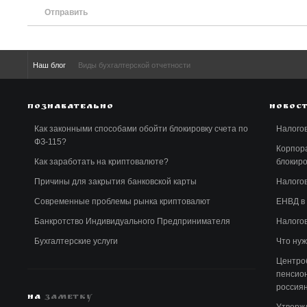
Отправить
Наш блог
Виды бухгалтерской отчетности
ПОЗНАВАТЕЛЬНО
НОВОС
Как законными способами обойти блокировку счета по
Налогов
ФЗ-115?
Корпора
Как заработать на криптовалюте?
блокиро
Причины для закрытия банковской карты
Налогов
Современные проблемы рынка криптовалют
ЕНВД в 
Банкротство Индивидуального Предпринимателя
Налого
Бухгалтерские услуги
Что нуж
Центро
пенсио
россия
НА
ЗАМЕТКУ