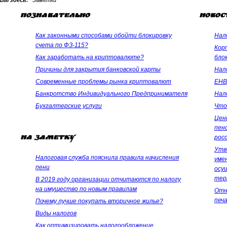
Вы здесь:
Заметки
Познавательно
Новос
Как законными способами обойти блокировку
Нало
счета по ФЗ-115?
Кор
Как заработать на криптовалюте?
бло
Причины для закрытия банковской карты
Нал
Современные проблемы рынка криптовалют
ЕНВ
Банкротство Индивидуального Предпринимателя
Нал
Бухгалтерские услуги
Что
Цен
пен
рос
На заметку
Утв
Налоговая служба пояснила правила начисления
уме
пени
осу
тер
В 2019 году организации отчитаются по налогу
на имущество по новым правилам
Отн
печ
Почему лучше покупать вторичное жилье?
Виды налогов
Как оптимизировать налогообложение