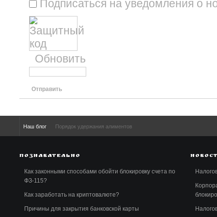
Подписаться на уведомления о н
Обновить
Отправить
Наш блог
Порядок удержания алиментов
ПОЗНАВАТЕЛЬНО
НОВОС
Как законными способами обойти блокировку счета по
Налогов
ФЗ-115?
Корпора
Как заработать на криптовалюте?
блокиро
Причины для закрытия банковской карты
Налогов