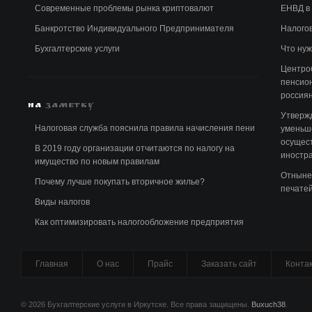
Современные проблемы рынка криптовалют
ЕНВД в 
Банкротство Индивидуального Предпринимателя
Налого
Бухгалтерские услуги
Что нуж
Центро
пенсио
россия
НА
ЗАМЕТКУ
Утверж
Налоговая служба пояснила правила начисления пени
уменьш
осущест
В 2019 году организации отчитаются по налогу на
иностра
имущество по новым правилам
Отныне
Почему лучше покупать вторичное жилье?
печате
Виды налогов
Как оптимизировать налогообложение предприятия
Главная
О нас
Прайс
Заказать сайт
Конта
© 2026 Бухгалтерские услуги в Иркутске. Все права защищены.
Buxuch38
.