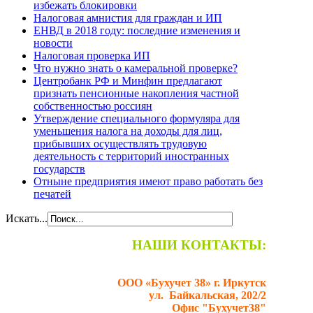
избежать блокировки
Налоговая амнистия для граждан и ИП
ЕНВД в 2018 году: последние изменения и
новости
Налоговая проверка ИП
Что нужно знать о камеральной проверке?
Центробанк РФ и Минфин предлагают
признать пенсионные накопления частной
собственностью россиян
Утверждение специального формуляра для
уменьшения налога на доходы для лиц,
прибывших осуществлять трудовую
деятельность с территорий иностранных
государств
Отныне предприятия имеют право работать без
печатей
Искать...
НАШИ КОНТАКТЫ:
ООО «Бухучет 38» г. Иркутск
ул. Байкальская, 202/2
Офис "Бухучет38"